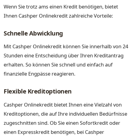
Wenn Sie trotz ams einen Kredit benötigen, bietet
Ihnen Cashper Onlinekredit zahlreiche Vorteile:
Schnelle Abwicklung
Mit Cashper Onlinekredit können Sie innerhalb von 24
Stunden eine Entscheidung über Ihren Kreditantrag
erhalten. So können Sie schnell und einfach auf
finanzielle Engpässe reagieren.
Flexible Kreditoptionen
Cashper Onlinekredit bietet Ihnen eine Vielzahl von
Kreditoptionen, die auf Ihre individuellen Bedürfnisse
zugeschnitten sind. Ob Sie einen Sofortkredit oder
einen Expresskredit benötigen, bei Cashper