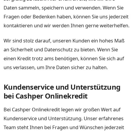
Daten sammeln, speichern und verwenden. Wenn Sie
Fragen oder Bedenken haben, können Sie uns jederzeit
kontaktieren und wir werden Ihnen gerne weiterhelfen.
Wir sind stolz darauf, unseren Kunden ein hohes Maß
an Sicherheit und Datenschutz zu bieten. Wenn Sie
einen Kredit trotz ams benötigen, können Sie sich auf
uns verlassen, um Ihre Daten sicher zu halten.
Kundenservice und Unterstützung
bei Cashper Onlinekredit
Bei Cashper Onlinekredit legen wir großen Wert auf
Kundenservice und Unterstützung. Unser erfahrenes
Team steht Ihnen bei Fragen und Wünschen jederzeit