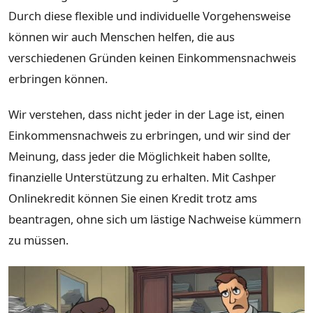
Durch diese flexible und individuelle Vorgehensweise
können wir auch Menschen helfen, die aus
verschiedenen Gründen keinen Einkommensnachweis
erbringen können.
Wir verstehen, dass nicht jeder in der Lage ist, einen
Einkommensnachweis zu erbringen, und wir sind der
Meinung, dass jeder die Möglichkeit haben sollte,
finanzielle Unterstützung zu erhalten. Mit Cashper
Onlinekredit können Sie einen Kredit trotz ams
beantragen, ohne sich um lästige Nachweise kümmern
zu müssen.