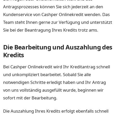
Antragsprozesses können Sie sich jederzeit an den
Kundenservice von Cashper Onlinekredit wenden. Das
Team steht Ihnen gerne zur Verfügung und unterstützt
Sie bei der Beantragung Ihres Kredits trotz ams.
Die Bearbeitung und Auszahlung des
Kredits
Bei Cashper Onlinekredit wird Ihr Kreditantrag schnell
und unkompliziert bearbeitet. Sobald Sie alle
notwendigen Schritte erledigt haben und Ihr Antrag
von uns vollständig ausgefüllt wurde, beginnen wir
sofort mit der Bearbeitung.
Die Auszahlung Ihres Kredits erfolgt ebenfalls schnell