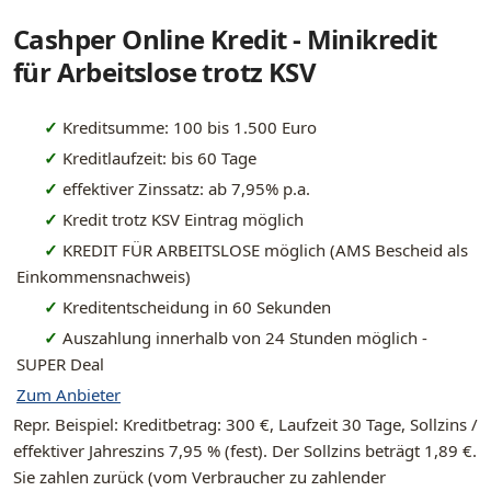
Cashper Online Kredit - Minikredit
für Arbeitslose trotz KSV
✓
Kreditsumme: 100 bis 1.500 Euro
✓
Kreditlaufzeit: bis 60 Tage
✓
effektiver Zinssatz: ab 7,95% p.a.
✓
Kredit trotz KSV Eintrag möglich
✓
KREDIT FÜR ARBEITSLOSE möglich (AMS Bescheid als
Einkommensnachweis)
✓
Kreditentscheidung in 60 Sekunden
✓
Auszahlung innerhalb von 24 Stunden möglich -
SUPER Deal
Zum Anbieter
Repr. Beispiel: Kreditbetrag: 300 €, Laufzeit 30 Tage, Sollzins /
effektiver Jahreszins 7,95 % (fest). Der Sollzins beträgt 1,89 €.
Sie zahlen zurück (vom Verbraucher zu zahlender