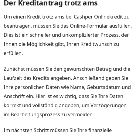
Der Kreditantrag trotz ams
Um einen Kredit trotz ams bei Cashper Onlinekredit zu
beantragen, müssen Sie das Online-Formular ausfüllen.
Dies ist ein schneller und unkomplizierter Prozess, der
Ihnen die Möglichkeit gibt, Ihren Kreditwunsch zu
erfüllen.
Zunächst müssen Sie den gewünschten Betrag und die
Laufzeit des Kredits angeben. Anschließend geben Sie
Ihre persönlichen Daten wie Name, Geburtsdatum und
Anschrift ein. Hier ist es wichtig, dass Sie Ihre Daten
korrekt und vollständig angeben, um Verzögerungen
im Bearbeitungsprozess zu vermeiden.
Im nächsten Schritt müssen Sie Ihre finanzielle