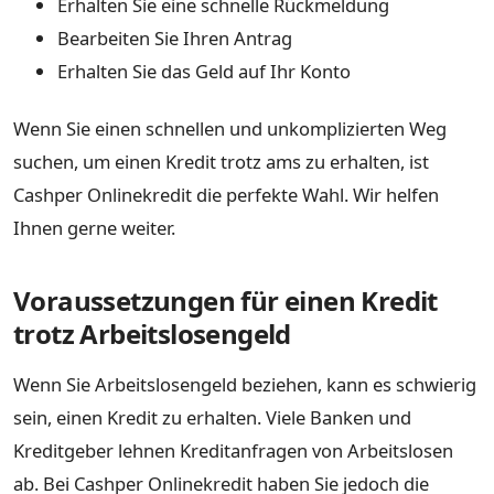
Erhalten Sie eine schnelle Rückmeldung
Bearbeiten Sie Ihren Antrag
Erhalten Sie das Geld auf Ihr Konto
Wenn Sie einen schnellen und unkomplizierten Weg
suchen, um einen Kredit trotz ams zu erhalten, ist
Cashper Onlinekredit die perfekte Wahl. Wir helfen
Ihnen gerne weiter.
Voraussetzungen für einen Kredit
trotz Arbeitslosengeld
Wenn Sie Arbeitslosengeld beziehen, kann es schwierig
sein, einen Kredit zu erhalten. Viele Banken und
Kreditgeber lehnen Kreditanfragen von Arbeitslosen
ab. Bei Cashper Onlinekredit haben Sie jedoch die