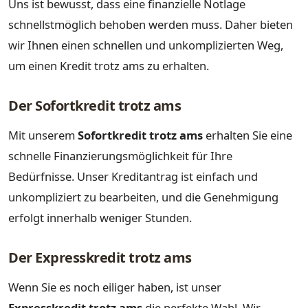
Uns ist bewusst, dass eine finanzielle Notlage
schnellstmöglich behoben werden muss. Daher bieten
wir Ihnen einen schnellen und unkomplizierten Weg,
um einen Kredit trotz ams zu erhalten.
Der Sofortkredit trotz ams
Mit unserem
Sofortkredit trotz ams
erhalten Sie eine
schnelle Finanzierungsmöglichkeit für Ihre
Bedürfnisse. Unser Kreditantrag ist einfach und
unkompliziert zu bearbeiten, und die Genehmigung
erfolgt innerhalb weniger Stunden.
Der Expresskredit trotz ams
Wenn Sie es noch eiliger haben, ist unser
Expresskredit trotz ams
die perfekte Wahl. Wir