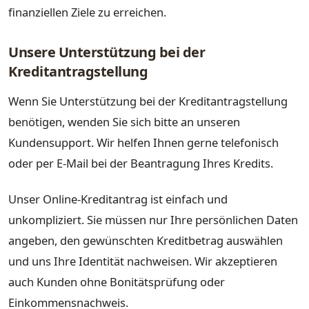
finanziellen Ziele zu erreichen.
Unsere Unterstützung bei der
Kreditantragstellung
Wenn Sie Unterstützung bei der Kreditantragstellung
benötigen, wenden Sie sich bitte an unseren
Kundensupport. Wir helfen Ihnen gerne telefonisch
oder per E-Mail bei der Beantragung Ihres Kredits.
Unser Online-Kreditantrag ist einfach und
unkompliziert. Sie müssen nur Ihre persönlichen Daten
angeben, den gewünschten Kreditbetrag auswählen
und uns Ihre Identität nachweisen. Wir akzeptieren
auch Kunden ohne Bonitätsprüfung oder
Einkommensnachweis.