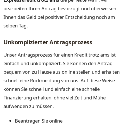
bearbeiten Ihren Antrag bevorzugt und überweisen
Ihnen das Geld bei positiver Entscheidung noch am
selben Tag.
Unkomplizierter Antragsprozess
Unser Antragsprozess für einen Kredit trotz ams ist
einfach und unkompliziert. Sie können den Antrag
bequem von zu Hause aus online stellen und erhalten
schnell eine Rückmeldung von uns. Auf diese Weise
können Sie schnell und einfach eine schnelle
Finanzierung erhalten, ohne viel Zeit und Mühe
aufwenden zu müssen.
Beantragen Sie online