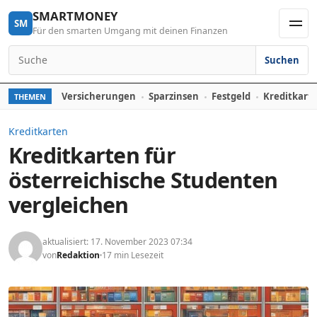
Skip to content
SMARTMONEY
SM
Für den smarten Umgang mit deinen Finanzen
Men
Suchen
Search for:
Versicherungen
Sparzinsen
Festgeld
Kreditkart
THEMEN
Kreditkarten
Kreditkarten für
österreichische Studenten
vergleichen
aktualisiert: 17. November 2023 07:34
von
Redaktion
17 min Lesezeit