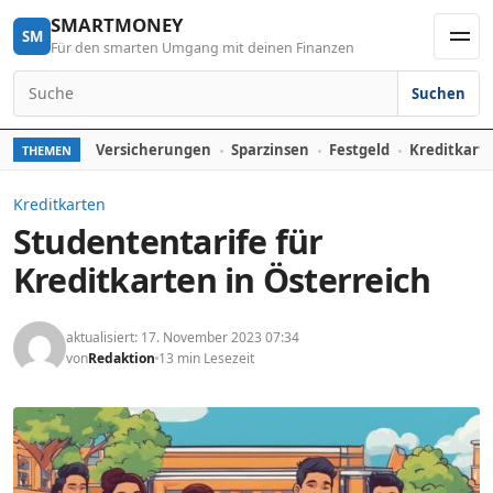
Skip to content
SMARTMONEY
SM
Für den smarten Umgang mit deinen Finanzen
Men
Suchen
Search for:
Versicherungen
Sparzinsen
Festgeld
Kreditkart
THEMEN
Kreditkarten
Studententarife für
Kreditkarten in Österreich
aktualisiert: 17. November 2023 07:34
von
Redaktion
13 min Lesezeit