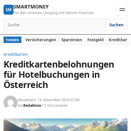
Skip to content
SMARTMONEY
SM
Für den smarten Umgang mit deinen Finanzen
Men
Suchen
Search for:
Versicherungen
Sparzinsen
Festgeld
Kreditkart
THEMEN
Kreditkarten
Kreditkartenbelohnungen
für Hotelbuchungen in
Österreich
aktualisiert: 14. November 2023 07:49
von
Redaktion
12 min Lesezeit