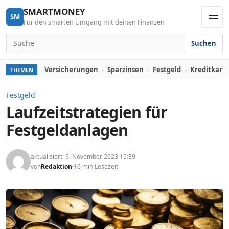
Skip to content
SMARTMONEY
SM
Für den smarten Umgang mit deinen Finanzen
Men
Suchen
Search for:
Versicherungen
Sparzinsen
Festgeld
Kreditkart
THEMEN
Festgeld
Laufzeitstrategien für
Festgeldanlagen
aktualisiert: 9. November 2023 15:39
von
Redaktion
16 min Lesezeit