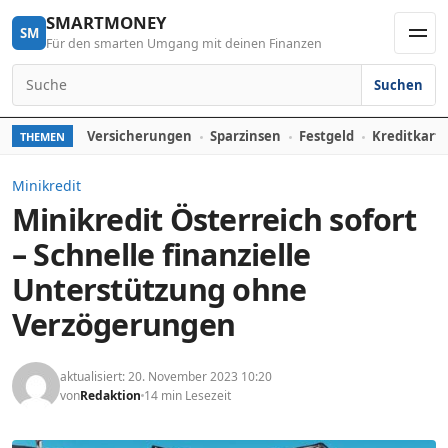
Skip to content
SMARTMONEY
SM
Für den smarten Umgang mit deinen Finanzen
Men
Suchen
Search for:
Versicherungen
Sparzinsen
Festgeld
Kreditkart
THEMEN
Minikredit
Minikredit Österreich sofort
– Schnelle finanzielle
Unterstützung ohne
Verzögerungen
aktualisiert: 20. November 2023 10:20
von
Redaktion
14 min Lesezeit