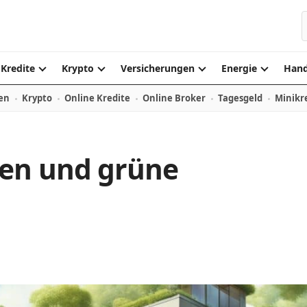
S
Kredite
Krypto
Versicherungen
Energie
Hand
en
Krypto
Online Kredite
Online Broker
Tagesgeld
Minikr
ren und grüne