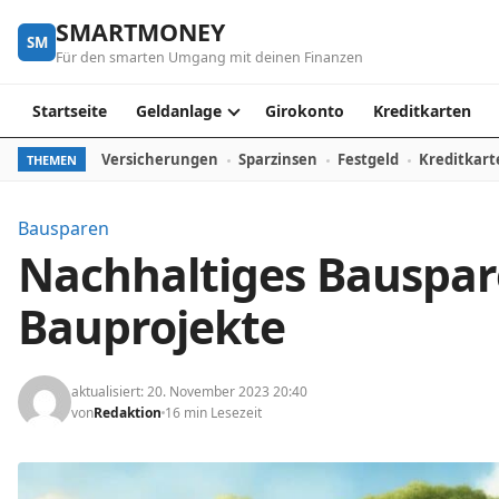
Skip to content
SMARTMONEY
SM
Für den smarten Umgang mit deinen Finanzen
Startseite
Geldanlage
Girokonto
Kreditkarten
Versicherungen
Sparzinsen
Festgeld
Kreditkart
THEMEN
Bausparen
Nachhaltiges Bauspa
Bauprojekte
aktualisiert: 20. November 2023 20:40
von
Redaktion
16 min Lesezeit