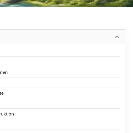
hnen
te
ruktion