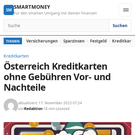
Skip to content
SMARTMONEY
SM
Für den smarten Umgang mit deinen Finanzen
Men
Suchen
Search for:
Versicherungen
Sparzinsen
Festgeld
Kreditkart
THEMEN
Kreditkarten
Österreich Kreditkarten
ohne Gebühren Vor- und
Nachteile
aktualisiert: 17. November 2023 07:24
von
Redaktion
18 min Lesezeit