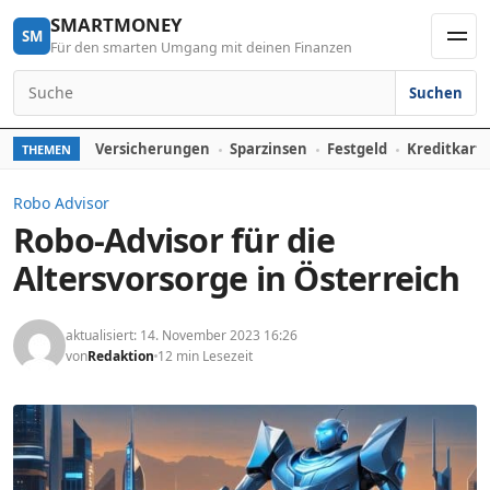
Skip to content
SMARTMONEY
SM
Für den smarten Umgang mit deinen Finanzen
Men
Suchen
Search for:
Versicherungen
Sparzinsen
Festgeld
Kreditkart
THEMEN
Robo Advisor
Robo-Advisor für die
Altersvorsorge in Österreich
aktualisiert: 14. November 2023 16:26
von
Redaktion
12 min Lesezeit