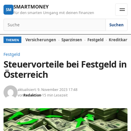
Skip to content
SMARTMONEY
SM
Für den smarten Umgang mit deinen Finanzen
Men
Suchen
Search for:
Versicherungen
Sparzinsen
Festgeld
Kreditkart
THEMEN
Festgeld
Steuervorteile bei Festgeld in
Österreich
aktualisiert: 9. November 2023 17:48
von
Redaktion
15 min Lesezeit