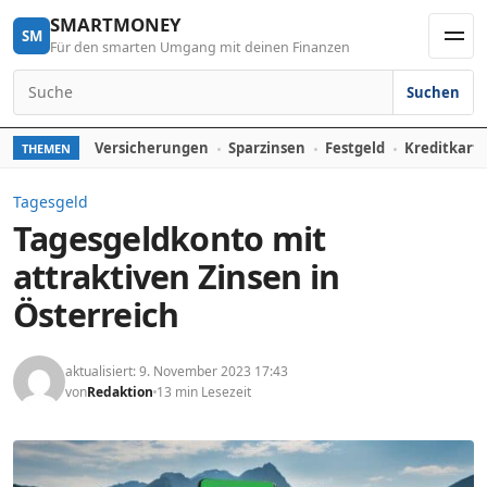
Skip to content
SMARTMONEY
SM
Für den smarten Umgang mit deinen Finanzen
Men
Suchen
Search for:
Versicherungen
Sparzinsen
Festgeld
Kreditkart
THEMEN
Tagesgeld
Tagesgeldkonto mit
attraktiven Zinsen in
Österreich
aktualisiert: 9. November 2023 17:43
von
Redaktion
13 min Lesezeit