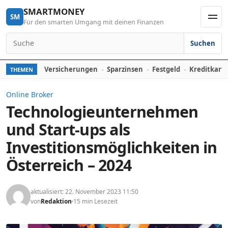
Skip to content
SMARTMONEY
SM
Für den smarten Umgang mit deinen Finanzen
Men
Suchen
Search for:
Versicherungen
Sparzinsen
Festgeld
Kreditkart
THEMEN
Online Broker
Technologieunternehmen
und Start-ups als
Investitionsmöglichkeiten in
Österreich – 2024
aktualisiert: 22. November 2023 11:50
von
Redaktion
15 min Lesezeit