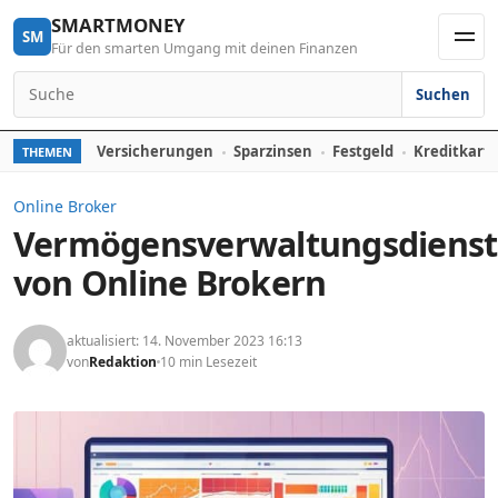
Skip to content
SMARTMONEY
SM
Für den smarten Umgang mit deinen Finanzen
Men
Suchen
Search for:
Versicherungen
Sparzinsen
Festgeld
Kreditkart
THEMEN
Online Broker
Vermögensverwaltungsdienst
von Online Brokern
aktualisiert: 14. November 2023 16:13
von
Redaktion
10 min Lesezeit