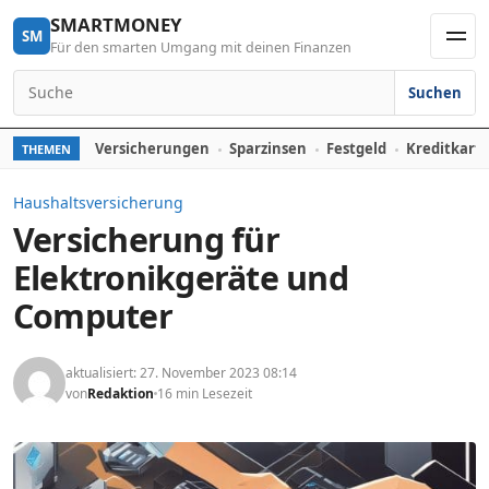
Skip to content
SMARTMONEY
SM
Für den smarten Umgang mit deinen Finanzen
Men
Suchen
Search for:
Versicherungen
Sparzinsen
Festgeld
Kreditkart
THEMEN
Haushaltsversicherung
Versicherung für
Elektronikgeräte und
Computer
aktualisiert: 27. November 2023 08:14
von
Redaktion
16 min Lesezeit