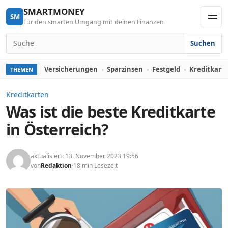
Skip to content
SMARTMONEY
SM
Für den smarten Umgang mit deinen Finanzen
Men
Suchen
Search for:
Versicherungen
Sparzinsen
Festgeld
Kreditkart
THEMEN
Kreditkarten
Was ist die beste Kreditkarte
in Österreich?
aktualisiert: 13. November 2023 19:56
von
Redaktion
18 min Lesezeit