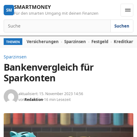
Skip to content
SMARTMONEY
SM
Für den smarten Umgang mit deinen Finanzen
Men
Suchen
Search for:
Versicherungen
Sparzinsen
Festgeld
Kreditkart
THEMEN
Sparzinsen
Bankenvergleich für
Sparkonten
aktualisiert: 15. November 2023 14:56
von
Redaktion
16 min Lesezeit