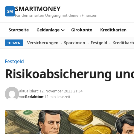
Skip to content
SMARTMONEY
SM
Für den smarten Umgang mit deinen Finanzen
Startseite
Geldanlage
Girokonto
Kreditkarten
Versicherungen
Sparzinsen
Festgeld
Kreditkart
THEMEN
Festgeld
Risikoabsicherung und
aktualisiert: 12. November 2023 21:34
von
Redaktion
12 min Lesezeit